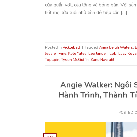
của quần vợt, cầu lông và bóng bàn. Với sân 
hút mọi lứa tuổi nhờ tính dễ tiếp cận […]
Posted in
Pickleball
|
Tagged
Anna Leigh Waters
,
B
Jessie Irvine
,
Kyle Yates
,
Lea Jansen
,
Lob
,
Lucy Kova
Topspin
,
Tyson McGuffin
,
Zane Navratil
Angie Walker: Ngôi S
Hành Trình, Thành T
POSTED 