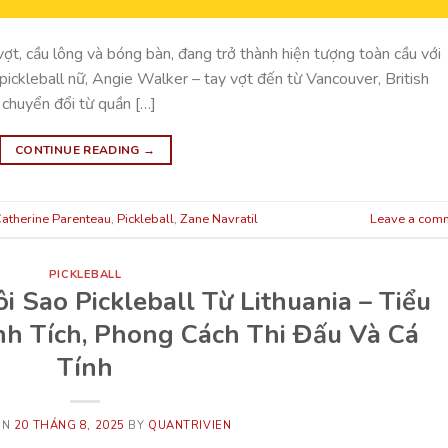
vợt, cầu lông và bóng bàn, đang trở thành hiện tượng toàn cầu với
 pickleball nữ, Angie Walker – tay vợt đến từ Vancouver, British
 chuyển đổi từ quần […]
CONTINUE READING
→
atherine Parenteau
,
Pickleball
,
Zane Navratil
Leave a com
PICKLEBALL
i Sao Pickleball Từ Lithuania – Tiểu
nh Tích, Phong Cách Thi Đấu Và Cá
Tính
ON
20 THÁNG 8, 2025
BY
QUANTRIVIEN