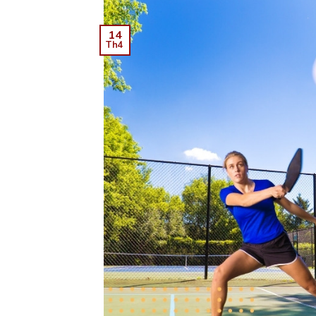
14
Th4