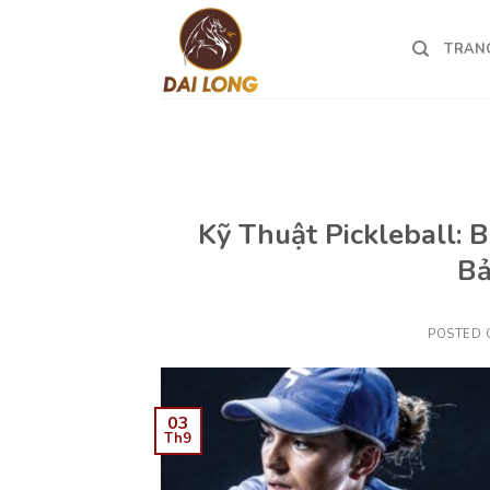
Skip
to
TRAN
content
Kỹ Thuật Pickleball:
Bả
POSTED
03
Th9