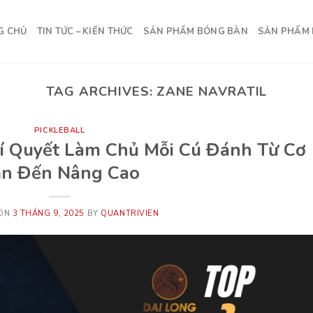
G CHỦ
TIN TỨC – KIẾN THỨC
SẢN PHẨM BÓNG BÀN
SẢN PHẨM 
TAG ARCHIVES:
ZANE NAVRATIL
PICKLEBALL
 Bí Quyết Làm Chủ Mỗi Cú Đánh Từ Cơ
n Đến Nâng Cao
 ON
3 THÁNG 9, 2025
BY
QUANTRIVIEN