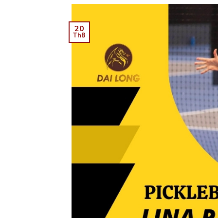
20
Th8