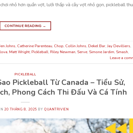
chơi nhỏ hơn quần vợt, lưới thấp và cây vợt nhỏ gọn, pickleball thu
CONTINUE READING
→
en Johns
,
Catherine Parenteau
,
Chop
,
Collin Johns
,
Dekel Bar
,
Jay Devilliers
,
lova
,
Matt Wright
,
Pickleball
,
Riley Newman
,
Serve
,
Simone Jardim
,
Smash
,
Leave a com
PICKLEBALL
ao Pickleball Từ Canada – Tiểu Sử,
ích, Phong Cách Thi Đấu Và Cá Tính
ON
20 THÁNG 8, 2025
BY
QUANTRIVIEN