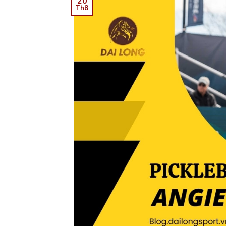
20
Th8