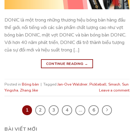
DONIC là một trong những thương hiệu bóng bàn hàng đầu
thế giới, nổi tiếng với các sản phẩm chất lượng cao như vợt
bóng bàn DONIC, mặt vợt DONIC và bàn bóng bàn DONIC.
Với hơn 40 năm phát triển, DONIC đã trở thành biểu tượng
của sự đổi mới và hiệu suất trong […]
CONTINUE READING
→
Posted in
Bóng bàn
|
Tagged
Jan-Ove Waldner
,
Pickleball
,
Smash
,
Sun
Yingsha
,
Zhang Jike
Leave a comment
1
2
3
4
…
6
BÀI VIẾT MỚI