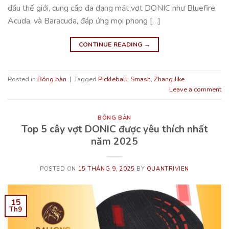
đầu thế giới, cung cấp đa dạng mặt vợt DONIC như Bluefire,
Acuda, và Baracuda, đáp ứng mọi phong […]
CONTINUE READING
→
Posted in
Bóng bàn
|
Tagged
Pickleball
,
Smash
,
Zhang Jike
Leave a comment
BÓNG BÀN
Top 5 cây vợt DONIC được yêu thích nhất
năm 2025
POSTED ON
15 THÁNG 9, 2025
BY
QUANTRIVIEN
15
Th9