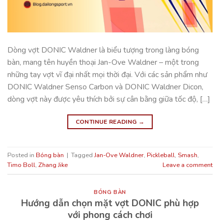
Dòng vợt DONIC Waldner là biểu tượng trong làng bóng
bàn, mang tên huyền thoại Jan-Ove Waldner – một trong
những tay vợt vĩ đại nhất mọi thời đại. Với các sản phẩm như
DONIC Waldner Senso Carbon và DONIC Waldner Dicon,
dòng vợt này được yêu thích bởi sự cân bằng giữa tốc độ, […]
CONTINUE READING
→
Posted in
Bóng bàn
|
Tagged
Jan-Ove Waldner
,
Pickleball
,
Smash
,
Timo Boll
,
Zhang Jike
Leave a comment
BÓNG BÀN
Hướng dẫn chọn mặt vợt DONIC phù hợp
với phong cách chơi