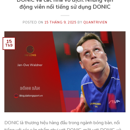
DONIC và các nhà vô địch: Những vận
động viên nổi tiếng sử dụng DONIC
POSTED ON
15 THÁNG 9, 2025
BY
QUANTRIVIEN
15
Th9
DONIC là thương hiệu hàng đầu trong ngành bóng bàn, nổi
tiếng với các sản phẩm như vợt DONIC, mặt vợt DONIC, và