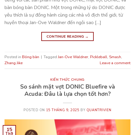
bàn bóng bàn DONIC. Một trong những lý do DONIC được
yêu thích là sự đồng hành cùng các nhà vô địch thế giới, từ
huyền thoại Jan-Ove Waldner đến ngôi sao […]
CONTINUE READING
→
Posted in
Bóng bàn
|
Tagged
Jan-Ove Waldner
,
Pickleball
,
Smash
,
Zhang Jike
Leave a comment
KIẾN THỨC CHUNG
So sánh mặt vợt DONIC Bluefire và
Acuda: Đâu là lựa chọn tốt hơn?
POSTED ON
15 THÁNG 9, 2025
BY
QUANTRIVIEN
15
Th9