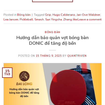
Posted in
Bóng bàn
|
Tagged
Grip
,
Hugo Calderano
,
Jan-Ove Waldner
,
Lea Jansen
,
Pickleball
,
Smash
,
Sun Yingsha
,
Zhang Jike
Leave a comment
BÓNG BÀN
Hướng dẫn bảo quản vợt bóng bàn
DONIC để tăng độ bền
POSTED ON
15 THÁNG 9, 2025
BY
QUANTRIVIEN
15
Th9