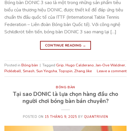
Bóng bàn DONIC 3 sao là một trong những sản phẩm tiêu
biểu của thương hiệu DONIC, được thiết kế để đáp ứng tiêu
chuẩn thi đấu quốc tế của ITTF (International Table Tennis
Federation – Liên đoàn Bóng bàn Quốc tế). Với công nghệ
Schildkröt tiên tiến, bóng bàn DONIC 3 sao mang lại […]
CONTINUE READING
→
Posted in
Bóng bàn
|
Tagged
Grip
,
Hugo Calderano
,
Jan-Ove Waldner
,
Pickleball
,
Smash
,
Sun Yingsha
,
Topspin
,
Zhang Jike
Leave a comment
BÓNG BÀN
Tại sao DONIC là lựa chọn hàng đầu cho
người chơi bóng bàn bán chuyên?
POSTED ON
15 THÁNG 9, 2025
BY
QUANTRIVIEN