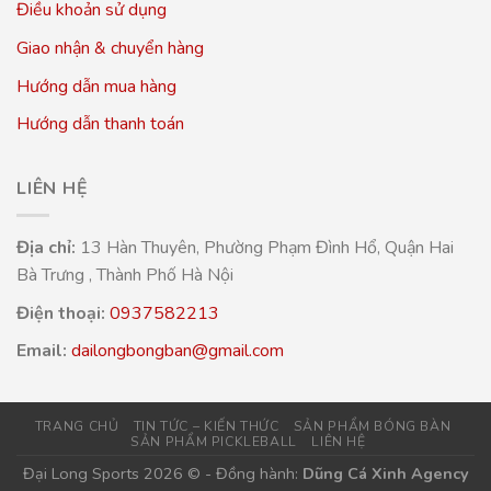
Điều khoản sử dụng
Giao nhận & chuyển hàng
Hướng dẫn mua hàng
Hướng dẫn thanh toán
LIÊN HỆ
Địa chỉ:
13 Hàn Thuyên, Phường Phạm Đình Hổ, Quận Hai
Bà Trưng , Thành Phố Hà Nội
Điện thoại:
0937582213
Email:
dailongbongban@gmail.com
TRANG CHỦ
TIN TỨC – KIẾN THỨC
SẢN PHẨM BÓNG BÀN
SẢN PHẨM PICKLEBALL
LIÊN HỆ
Đại Long Sports 2026 © - Đồng hành:
Dũng Cá Xinh Agency