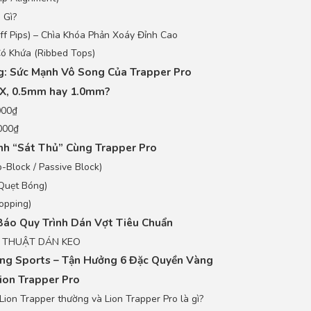
 Gì?
iff Pips) – Chìa Khóa Phản Xoáy Đỉnh Cao
Có Khứa (Ribbed Tops)
g: Sức Mạnh Vô Song Của Trapper Pro
OX, 0.5mm hay 1.0mm?
000₫
000₫
nh “Sát Thủ” Cùng Trapper Pro
Block / Passive Block)
Quẹt Bóng)
opping)
 Báo Quy Trình Dán Vợt Tiêu Chuẩn
 THUẬT DÁN KEO
Long Sports – Tận Hưởng 6 Đặc Quyền Vàng
ion Trapper Pro
Lion Trapper thường và Lion Trapper Pro là gì?