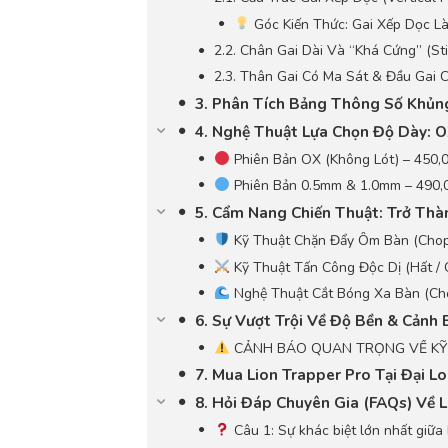
Góc Kiến Thức: Gai Xếp Dọc Là
2.2. Chân Gai Dài Và “Khá Cứng” (St
2.3. Thân Gai Có Ma Sát & Đầu Gai 
3. Phân Tích Bảng Thông Số Khủn
4. Nghệ Thuật Lựa Chọn Độ Dày: 
Phiên Bản OX (Không Lót) – 450,
Phiên Bản 0.5mm & 1.0mm – 490,
5. Cẩm Nang Chiến Thuật: Trở Thà
Kỹ Thuật Chặn Đẩy Ôm Bàn (Chop-
Kỹ Thuật Tấn Công Độc Dị (Hất / 
Nghệ Thuật Cắt Bóng Xa Bàn (Ch
6. Sự Vượt Trội Về Độ Bền & Cảnh
CẢNH BÁO QUAN TRỌNG VỀ KỸ
7. Mua Lion Trapper Pro Tại Đại 
8. Hỏi Đáp Chuyên Gia (FAQs) Về L
Câu 1: Sự khác biệt lớn nhất giữa 