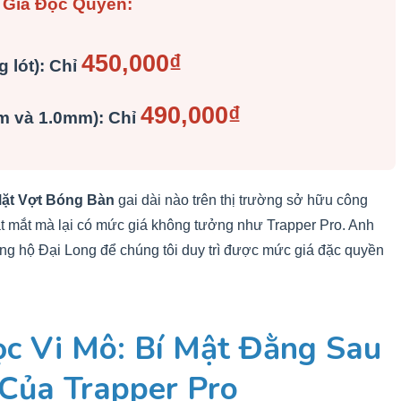
 Giá Độc Quyền:
450,000₫
 lót): Chỉ
490,000₫
m và 1.0mm): Chỉ
ặt Vợt Bóng Bàn
gai dài nào trên thị trường sở hữu công
bắt mắt mà lại có mức giá không tưởng như Trapper Pro. Anh
ng hộ Đại Long để chúng tôi duy trì được mức giá đặc quyền
ọc Vi Mô: Bí Mật Đằng Sau
 Của Trapper Pro