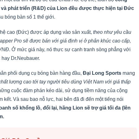
ế và phát triển (R&D) của Lion đều được thực hiện tại Đức
u bóng bàn số 1 thế giới.
hệ cao (Đức) được áp dụng vào sản xuất,
theo như yêu cầu
apper Pro sẽ được bán với giá định vị ở phân khúc cao cấp,
 VNĐ
. Ở mức giá này, nó thực sự cạnh tranh sòng phẳng với
c hay Dr.Neubauer.
phân phối dụng cụ bóng bàn hàng đầu,
Đại Long Sports
mang
hất lượng cao tới tay người tiêu dùng Việt Nam với giá thấp
những cuộc đàm phán kéo dài, sử dụng tiềm năng của cộng
kết. Và sau bao nỗ lực, hai bên đã đi đến một tiếng nói
h số khổng lồ, đổi lại, hãng Lion sẽ trợ giá tối đa (lên
m.