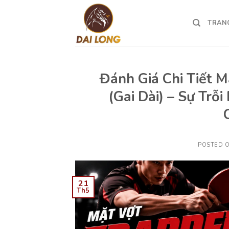
Skip
to
TRAN
content
Đánh Giá Chi Tiết M
(Gai Dài) – Sự Trỗ
POSTED 
21
Th5