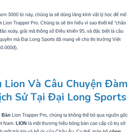
 hơn 3000 từ này, chúng ta sẽ dùng lăng kính vật lý học để mổ
n
Lion Trapper Pro. Chúng ta sẽ tìm hiểu vì sao thiết kế “chân
đảo xoáy, giải mã thông số Điều khiển 95, và đặc biệt là câu
quyền mà Đại Long Sports đã mang về cho thị trường Việt
0.000đ).
u Lion Và Câu Chuyện Đàm
ịch Sử Tại Đại Long Sports
g Bàn
Lion Trapper Pro, chúng ta không thể bỏ qua nguồn gốc
iệt Nam.
LION
là một thương hiệu bóng bàn cao cấp có trụ sở
 một trái tim và bộ óc của Châu Âu. Cụ thể, toàn bộ
công