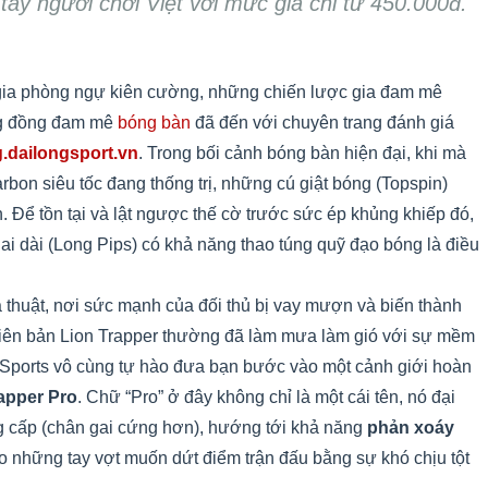
ay người chơi Việt với mức giá chỉ từ 450.000đ.
gia phòng ngự kiên cường, những chiến lược gia đam mê
ng đồng đam mê
bóng bàn
đã đến với chuyên trang đánh giá
.dailongsport.vn
. Trong bối cảnh bóng bàn hiện đại, khi mà
bon siêu tốc đang thống trị, những cú giật bóng (Topspin)
. Để tồn tại và lật ngược thế cờ trước sức ép khủng khiếp đó,
ai dài (Long Pips) có khả năng thao túng quỹ đạo bóng là điều
ma thuật, nơi sức mạnh của đối thủ bị vay mượn và biến thành
hiên bản Lion Trapper thường đã làm mưa làm gió với sự mềm
g Sports vô cùng tự hào đưa bạn bước vào một cảnh giới hoàn
apper Pro
. Chữ “Pro” ở đây không chỉ là một cái tên, nó đại
ng cấp (chân gai cứng hơn), hướng tới khả năng
phản xoáy
 những tay vợt muốn dứt điểm trận đấu bằng sự khó chịu tột