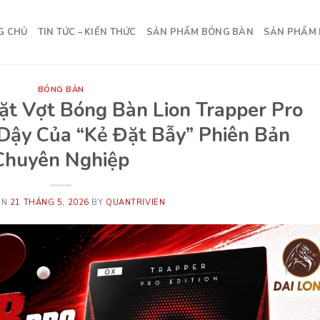
G CHỦ
TIN TỨC – KIẾN THỨC
SẢN PHẨM BÓNG BÀN
SẢN PHẨM 
BÓNG BÀN
ặt Vợt Bóng Bàn Lion Trapper Pro
i Dậy Của “Kẻ Đặt Bẫy” Phiên Bản
Chuyên Nghiệp
ON
21 THÁNG 5, 2026
BY
QUANTRIVIEN