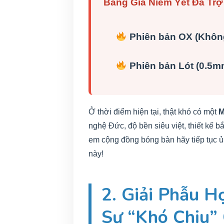
Bảng Giá Niêm Yết Đã Trợ
Phiên bản OX (Không
Phiên bản Lót (0.5m
Ở thời điểm hiện tại, thật khó có một
M
nghệ Đức, độ bền siêu việt, thiết kế 
em cộng đồng bóng bàn hãy tiếp tục ủ
này!
2. Giải Phẫu H
Sự “Khó Chịu”