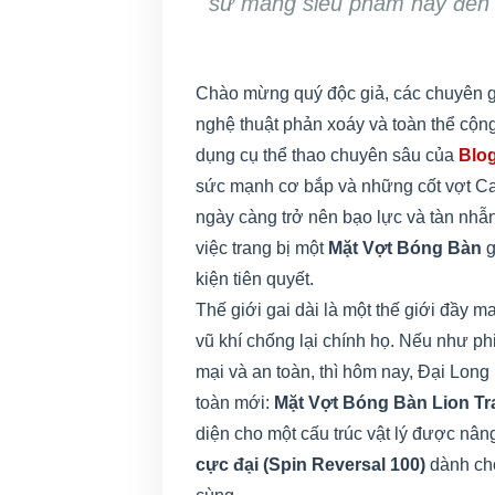
sử mang siêu phẩm này đến t
Chào mừng quý độc giả, các chuyên 
nghệ thuật phản xoáy và toàn thể cộ
dụng cụ thể thao chuyên sâu của
Blog
sức mạnh cơ bắp và những cốt vợt Car
ngày càng trở nên bạo lực và tàn nhẫn
việc trang bị một
Mặt Vợt Bóng Bàn
g
kiện tiên quyết.
Thế giới gai dài là một thế giới đầy 
vũ khí chống lại chính họ. Nếu như p
mại và an toàn, thì hôm nay, Đại Lon
toàn mới:
Mặt Vợt Bóng Bàn Lion Tr
diện cho một cấu trúc vật lý được nâ
cực đại (Spin Reversal 100)
dành cho