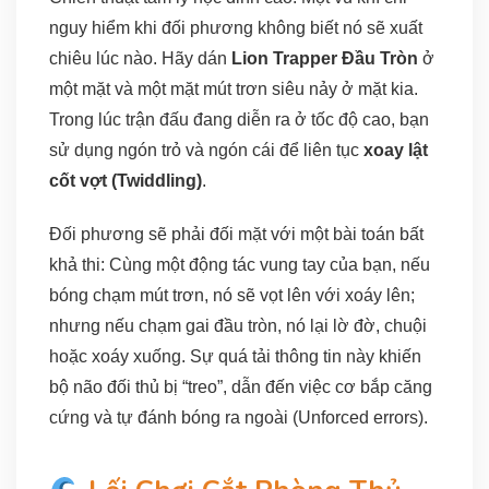
nguy hiểm khi đối phương không biết nó sẽ xuất
chiêu lúc nào. Hãy dán
Lion Trapper Đầu Tròn
ở
một mặt và một mặt mút trơn siêu nảy ở mặt kia.
Trong lúc trận đấu đang diễn ra ở tốc độ cao, bạn
sử dụng ngón trỏ và ngón cái để liên tục
xoay lật
cốt vợt (Twiddling)
.
Đối phương sẽ phải đối mặt với một bài toán bất
khả thi: Cùng một động tác vung tay của bạn, nếu
bóng chạm mút trơn, nó sẽ vọt lên với xoáy lên;
nhưng nếu chạm gai đầu tròn, nó lại lờ đờ, chuội
hoặc xoáy xuống. Sự quá tải thông tin này khiến
bộ não đối thủ bị “treo”, dẫn đến việc cơ bắp căng
cứng và tự đánh bóng ra ngoài (Unforced errors).