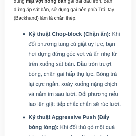
dụng
mặt vợt bóng bàn
gai dài đầu tròn. Bạn
đứng áp sát bàn, sử dụng gai bên phía Trái tay
(Backhand) làm lá chắn thép.
Kỹ thuật Chop-block (Chặn ấn):
Khi
đối phương tung cú giật uy lực, bạn
hơi dựng đứng góc vợt và ấn nhẹ từ
trên xuống sát bàn. Đầu tròn trượt
bóng, chân gai hấp thụ lực. Bóng trả
lại cực ngắn, xoáy xuống nặng chịch
và nằm im sau lưới. Đối phương nếu
lao lên giật tiếp chắc chắn sẽ rúc lưới.
Kỹ thuật Aggressive Push (Đẩy
bóng lỏng):
Khi đối thủ gò một quả