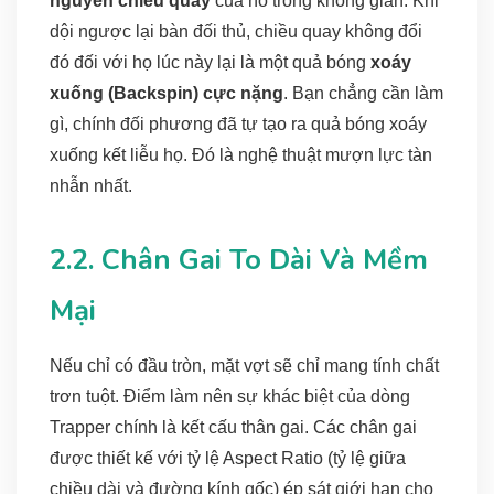
nguyên chiều quay
của nó trong không gian. Khi
dội ngược lại bàn đối thủ, chiều quay không đổi
đó đối với họ lúc này lại là một quả bóng
xoáy
xuống (Backspin) cực nặng
. Bạn chẳng cần làm
gì, chính đối phương đã tự tạo ra quả bóng xoáy
xuống kết liễu họ. Đó là nghệ thuật mượn lực tàn
nhẫn nhất.
2.2. Chân Gai To Dài Và Mềm
Mại
Nếu chỉ có đầu tròn, mặt vợt sẽ chỉ mang tính chất
trơn tuột. Điểm làm nên sự khác biệt của dòng
Trapper chính là kết cấu thân gai. Các chân gai
được thiết kế với tỷ lệ Aspect Ratio (tỷ lệ giữa
chiều dài và đường kính gốc) ép sát giới hạn cho