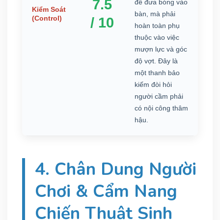
7.5
để đưa bóng vào
Kiểm Soát
bàn, mà phải
(Control)
/ 10
hoàn toàn phụ
thuộc vào việc
mượn lực và góc
độ vợt. Đây là
một thanh bảo
kiếm đòi hỏi
người cầm phải
có nội công thâm
hậu.
4. Chân Dung Người
Chơi & Cẩm Nang
Chiến Thuật Sinh