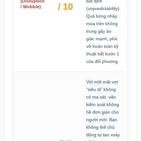
(Disruption
bất định
/ 10
/ Wobble)
(unpredictability).
Quả bóng nhảy
múa trên không
trung gây ảo
giác mạnh, phá
vỡ hoàn toàn kỹ
thuật bắt bước 1
của đối phương.
Với một mặt vợt
“siêu dị” không
có ma sát, việc
kiểm soát không
hề đơn giản cho
người mới. Bạn
không thể chủ
động tự tạo xoáy