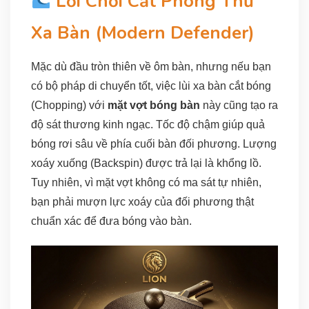
Lối Chơi Cắt Phòng Thủ
Xa Bàn (Modern Defender)
Mặc dù đầu tròn thiên về ôm bàn, nhưng nếu bạn
có bộ pháp di chuyển tốt, việc lùi xa bàn cắt bóng
(Chopping) với
mặt vợt bóng bàn
này cũng tạo ra
độ sát thương kinh ngạc. Tốc độ chậm giúp quả
bóng rơi sâu về phía cuối bàn đối phương. Lượng
xoáy xuống (Backspin) được trả lại là khổng lồ.
Tuy nhiên, vì mặt vợt không có ma sát tự nhiên,
bạn phải mượn lực xoáy của đối phương thật
chuẩn xác để đưa bóng vào bàn.