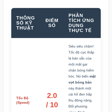
PHÂN
THÔNG
ĐIỂM
TÍCH ỨNG
SỐ KỸ
SỐ
DỤNG
THUẬT
THỰC TẾ
Siêu siêu chậm!
Tốc độ cực thấp
là bản sắc của
một mặt gai
chặn bóng hiểm
hóc. Nó biến
mặt
vợt bóng bàn
này thành một
2.0
cái hố đen hấp
Tốc Độ
thụ động năng.
(Speed)
/ 10
Đối phương