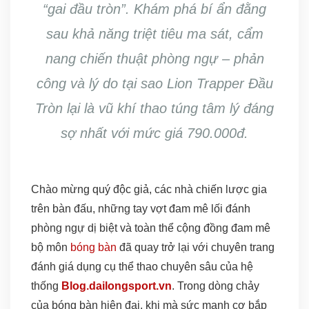
“gai đầu tròn”. Khám phá bí ẩn đằng
sau khả năng triệt tiêu ma sát, cẩm
nang chiến thuật phòng ngự – phản
công và lý do tại sao Lion Trapper Đầu
Tròn lại là vũ khí thao túng tâm lý đáng
sợ nhất với mức giá 790.000đ.
Chào mừng quý độc giả, các nhà chiến lược gia
trên bàn đấu, những tay vợt đam mê lối đánh
phòng ngự dị biệt và toàn thể cộng đồng đam mê
bộ môn
bóng bàn
đã quay trở lại với chuyên trang
đánh giá dụng cụ thể thao chuyên sâu của hệ
thống
Blog.dailongsport.vn
. Trong dòng chảy
của bóng bàn hiện đại, khi mà sức mạnh cơ bắp