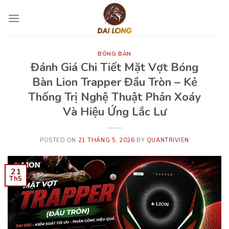
Skip
to
content
BÓNG BÀN
Đánh Giá Chi Tiết Mặt Vợt Bóng
Bàn Lion Trapper Đầu Tròn – Kẻ
Thống Trị Nghệ Thuật Phản Xoáy
Và Hiệu Ứng Lắc Lư
POSTED ON
21 THÁNG 5, 2026
BY
QUANTRIVIEN
21
Th5