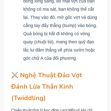
bóng lỏng sang, do mặt vợt của bạn
không có ma sát, bạn không thể cắt
lại. Thay vào đó, mở góc vợt và dùng
cẳng tay đẩy thẳng (bump) vào bóng.
Quả bóng bị hất đi không có vòng
quay (chuội lủi), mang theo quỹ đạo
lắc lư đâm thẳng về phía sườn hoặc
góc chữ A của đối phương.
Nghệ Thuật Đảo Vợt
Đánh Lừa Thần Kinh
(Twiddling)
Chiến thuật tâm lý học đỉnh cao! Một vũ khí chỉ