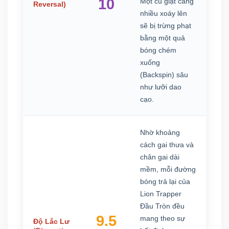
10
Một cú giật càng
Reversal)
nhiều xoáy lên
sẽ bị trừng phạt
bằng một quả
bóng chém
xuống
(Backspin) sâu
như lưỡi dao
cạo.
Nhờ khoảng
cách gai thưa và
chân gai dài
mềm, mỗi đường
bóng trả lại của
Lion Trapper
Đầu Tròn đều
9.5
mang theo sự
Độ Lắc Lư